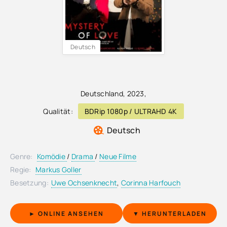
Deutsch
Deutschland
,
2023
,
Qualität:
BDRip 1080p / ULTRAHD 4K
Deutsch
Genre:
Komödie
/
Drama
/
Neue Filme
Regie:
Markus Goller
Besetzung:
Uwe Ochsenknecht
,
Corinna Harfouch
► ONLINE ANSEHEN
▼ HERUNTERLADEN