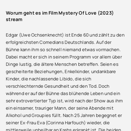
Worum geht es im Film Mystery Of Love (2023)
stream
Edgar (Uwe Ochsenknecht) ist Ende 60 und zählt zu den
erfolgreichsten Comedians Deutschlands. Auf der
Bühne kann ihm so schnell niemand etwas vormachen.
Dabei macht er sich in seinem Programm vor allem über
Dinge lustig, die ältere Menschen betreffen. Seien es
gescheiterte Beziehungen, Enkelkinder, undankbare
Kinder, die nachlassende Libido, die sich
verschlechternde Gesundheit und den Tod. Doch
während er auf der Bühne das blühende Leben und ein
sehr extrovertierter Typ ist, wird nach der Show aus ihm
ein einsamer, trauriger Mann, der seine Abende mit
Alkohol und Groupies füllt. Nach 25 Jahren begegnet er
seiner Ex-Frau Eva (Corinna Harfouch) wieder, die
mittlerweile unheilbar an Krebs erkrankt ist. Die beiden