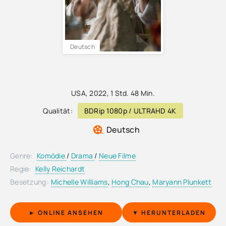
Deutsch
USA
,
2022
, 1 Std. 48 Min.
Qualität:
BDRip 1080p / ULTRAHD 4K
Deutsch
Genre:
Komödie
/
Drama
/
Neue Filme
Regie:
Kelly Reichardt
Besetzung:
Michelle Williams
,
Hong Chau
,
Maryann Plunkett
► ONLINE ANSEHEN
▼ HERUNTERLADEN