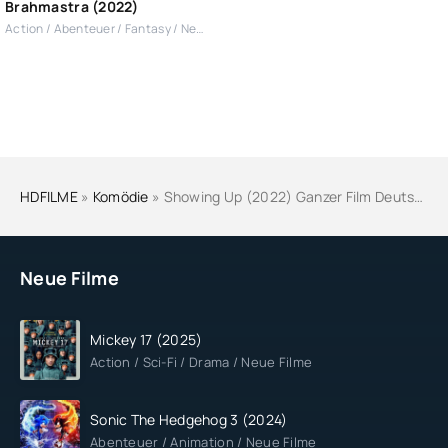
Brahmastra (2022)
Action / Abenteuer / Fantasy / Neue Filme
HDFILME
»
Komödie
» Showing Up (2022) Ganzer Film Deutsch Online Stream Anschauen
Neue Filme
Mickey 17 (2025)
Action / Sci-Fi / Drama / Neue Filme
Sonic The Hedgehog 3 (2024)
Abenteuer / Animation / Neue Filme